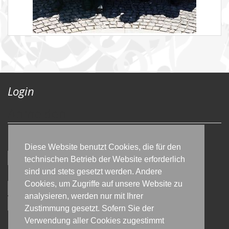
Login
Anmelden
Benutzername:
Diese Website benutzt Cookies, die für den
technischen Betrieb der Website erforderlich
Passwort:
sind und stets gesetzt werden. Andere
Cookies, um Zugriffe auf unsere Website zu
analysieren, werden nur mit Ihrer
Zustimmung gesetzt. Sofern Sie der
Verwendung aller Cookies zugestimmt